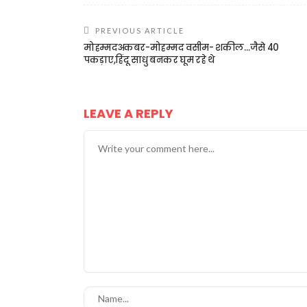
PREVIOUS ARTICLE
मोहम्मदअकबर-मोहम्मद वसीम- शकील…जैसे 40
पकड़ाए,हिंदू साधु बनकर घूम रहे थे
LEAVE A REPLY