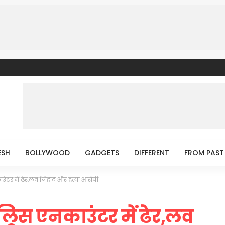
ESH
BOLLYWOOD
GADGETS
DIFFERENT
FROM PAST
ंटर में ढेर,लव जिहाद और हत्या आरोपी
लिस एनकाउंटर में ढेर,लव