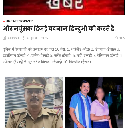
UNCATEGORIZED
और नपुंसक हिजड़े बदनाम हिन्दुओं को करते है,
August 3, 2026
Aaashu
109
दुनिया में वेश्यावृत्ति की उच्चतम दर वाले 10 देश: 1. थाईलैंड (बौद्ध) 2. डेनमार्क (ईसाई) 3.
इटालियन (ईसाई) 4. जर्मन (ईसाई) 5. फ्रेंच (ईसाई) 6. नॉर्वे (ईसाई) 7. बेल्जियम (ईसाई) 8.
स्पेनिश (ईसाई) 9. यूनाइटेड किंगडम (ईसाई) 10. फिनलैंड (ईसाई)...