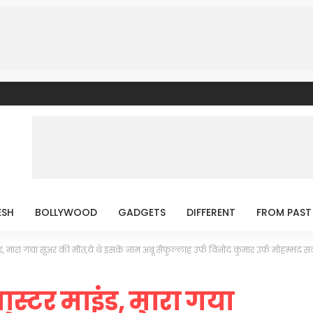
ESH
BOLLYWOOD
GADGETS
DIFFERENT
FROM PAST
 मारा गया सूअर की मौत,ये थे इसके नाम अबू सैफुल्लाह उर्फ विनोद कुमार उर्फ मोहम्मद 
्टर माइंड, मारा गया