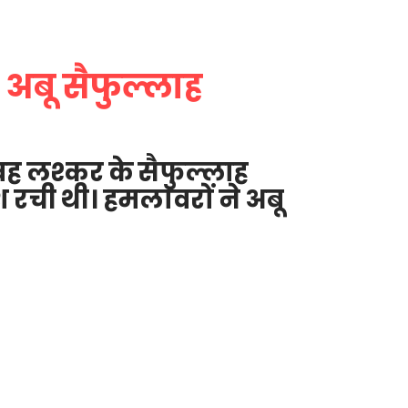
अबू सैफुल्लाह
वह लश्कर के सैफुल्लाह
ची थी। हमलावरों ने अबू