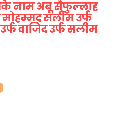
सके नाम अबू सैफुल्लाह
्फ मोहम्मद सलीम उर्फ
उर्फ वाजिद उर्फ सलीम