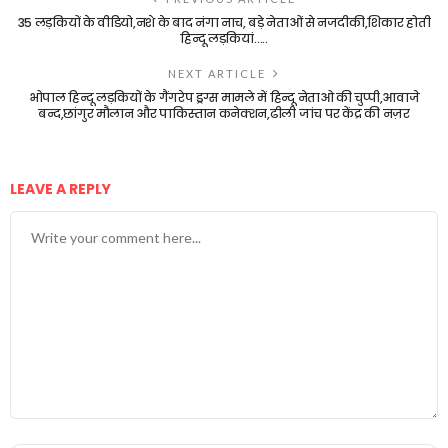
35 लड़कियों के वीडियो,नशे के बाद नंगा नाच, बड़े नेताओं से नजदीकी,शिकार होती
हिन्दू लड़कियां…..
NEXT ARTICLE
भोपाल हिन्दू लड़कियों के गैंगरेप ड्रग्स मामले में हिन्दू नेताओ की चुप्पी,आवाजे
बन्द,छांगुर मौलान और पाकिस्तान कनेक्शन,ढीली जांच पर केंद्र की नज़र
LEAVE A REPLY