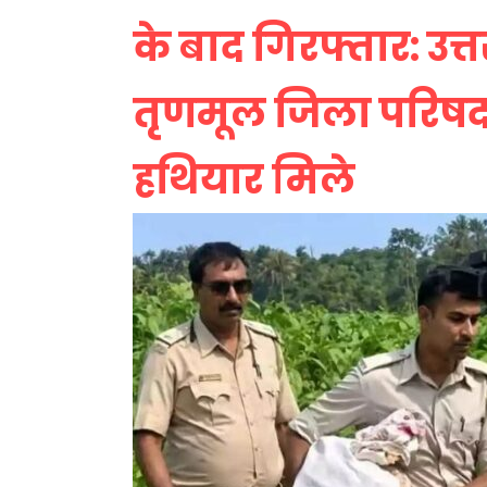
के बाद गिरफ्तार: उत्
तृणमूल जिला परिषद 
हथियार मिले