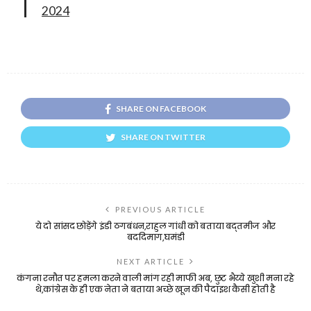
2024
SHARE ON FACEBOOK
SHARE ON TWITTER
PREVIOUS ARTICLE
ये दो सांसद छोड़ेंगे इंडी ठगबंधन,राहुल गांधी को बताया बद्तमीज और
बददिमाग,घमंडी
NEXT ARTICLE
कंगना रनौत पर हमला करने वाली मांग रही माफी अब, छुट भैय्ये खुशी मना रहे
थे,कांग्रेस के ही एक नेता ने बताया अच्छे खून की पैदाइश कैसी होती है