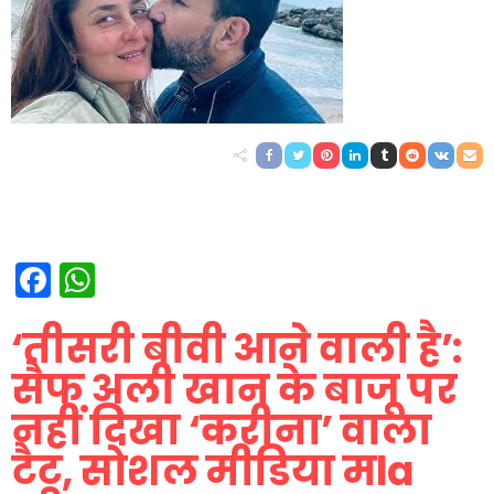
Facebook
WhatsApp
‘तीसरी बीवी आने वाली है’:
सैफ अली खान के बाजू पर
नहीं दिखा ‘करीना’ वाला
टैटू, सोशल मीडिया मla