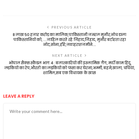
PREVIOUS ARTICLE
8 लाख 50 हजार करोड़ का मालिक,पाकिस्तानी जनरल मुनीर,नोच डाला
पाकिस्तानियों को, ….जाहिल करते रहे जिहाद,जिहाद, मुनीर बटोरता रहा
नोट,सोना,हीरे,जवाहरातजमीने….
NEXT ARTICLE
भोपाल सैक्स स्कैंडल भाग 4 : बलात्कारियों की इस्लामिक गैंग, मर्दों काम हिंदू
लड़कियों का रेप,औरतों का लड़कियों को फंसा कर घेरना,अम्मी, बहने,खाला, चचियां,
शामिल,सब एक विधायक के खास
LEAVE A REPLY