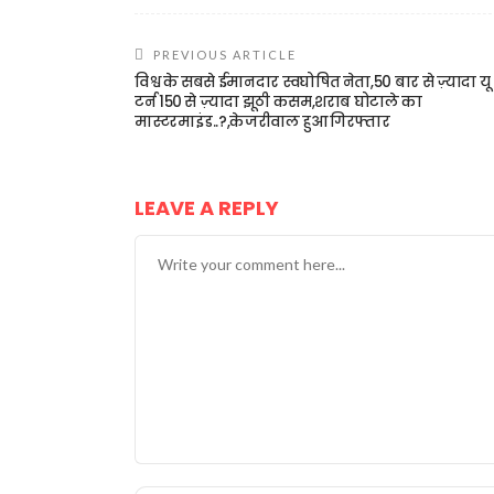
PREVIOUS ARTICLE
विश्व के सबसे ईमानदार स्वघोषित नेता,50 बार से ज़्यादा यू
टर्न 150 से ज़्यादा झूठी कसम,शराब घोटाले का
मास्टरमाइंड..?,केजरीवाल हुआ गिरफ्तार
LEAVE A REPLY