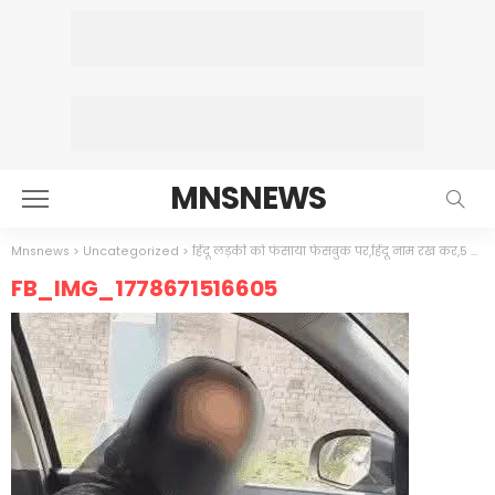
MNSNEWS
Mnsnews
>
Uncategorized
>
हिंदू लड़की को फंसाया फेसबुक पर,हिंदू नाम रख कर,5 बार निकाह 2 बार हलाला,कट मुल्लों के कांड
FB_IMG_1778671516605