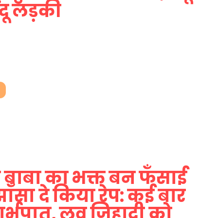
दू लड़की
 बाबा का भक्त बन फँसाई
झाँसा दे किया रेप: कई बार
र्भपात, लव जिहादी को