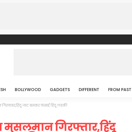
ESH
BOLLYWOOD
GADGETS
DIFFERENT
FROM PAST
िरफ्तार,हिंदू जाट बनकर फंसाई हिंदू लड़की
मुसलमान गिरफ्तार,हिंदू