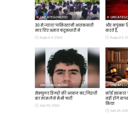
UNCATEGORIZED
UNCATEGO
30 से ज्यादा पाकिस्तानी आतंकवादी
और नपुंसक हि
मार दिए अज्ञात बंदूकधारी ने
करते है,
August 4, 2026
August 3, 2
UNCATEGORIZED
UNCATEGO
सेक्युलर हिजड़ों की आवाज बंद,जिहादी
कोई सरकार चा
का नाम लेने में भी फटी
नहीं होंगे वाप
किया
July 30, 2026
July 28, 20