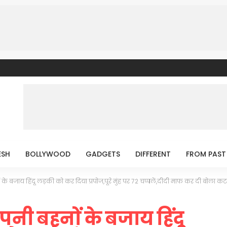
ESH
BOLLYWOOD
GADGETS
DIFFERENT
FROM PAST
के बजाय हिंदू लड़की को कर दिया प्रपोज,पूरे मुंह पर 72 चप्पलें,दीदी माफ कर दी बोला कट
नी बहनों के बजाय हिंदू