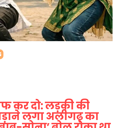
ाफ कर दो: लड़की की
़गिड़ाने लगा अलीगढ़ का
 ‘बाबू-सोना’ बोल रोका था