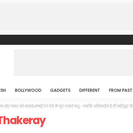
ESH
BOLLYWOOD
GADGETS
DIFFERENT
FROM PAST
स्व और पकड़ को बचाने,भाषाई रंग देने में जुट ठाकरे बंधु,.. जबकि अनिवार्यता है ही नहीं,झू
Thakeray