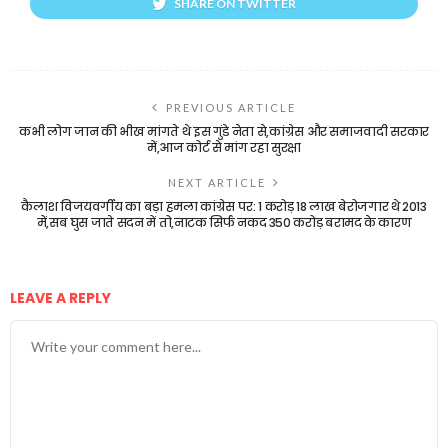
SHARE ON TWITTER
PREVIOUS ARTICLE
कभी लोग जान की भीख मांगते थे इस गुंडे नेता से,कांग्रेस और समाजवादी सरकार
में,आज कोर्ट से मांग रहा सुरक्षा
NEXT ARTICLE
कैलाश विजयवर्गीय का बड़ा हमला कांग्रेस पर: 1 करोड़ 18 लाख बेरोजगार थे 2013
में,सब घुस जाते सदन में तो,नाटक सिर्फ नकद 350 करोड़ बरामद के कारण
LEAVE A REPLY