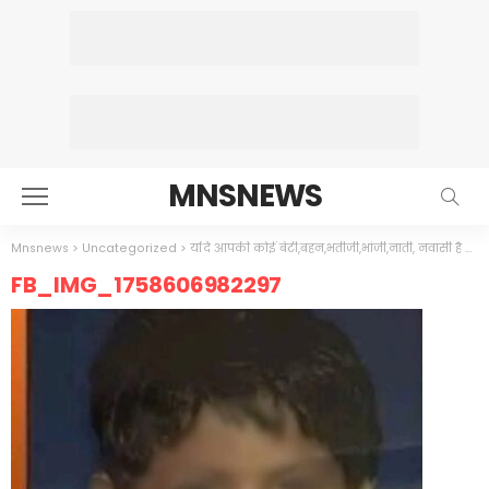
MNSNEWS
Mnsnews
>
Uncategorized
>
यदि आपकी कोई बेटी,बहन,भतीजी,भांजी,नाती, नवासी है तो जरूर पढ़ें
FB_IMG_1758606982297