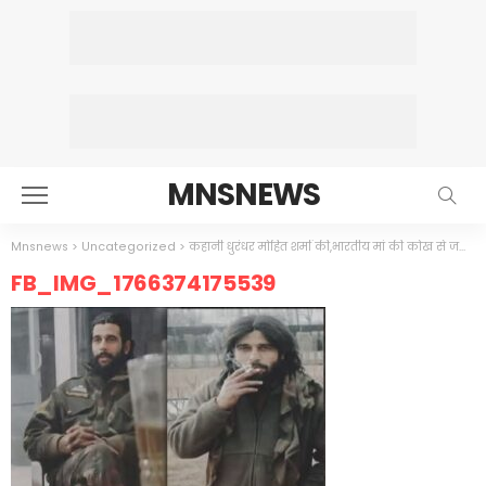
MNSNEWS
Mnsnews
>
Uncategorized
>
कहानी धुरंधर मोहित शर्मा की,भारतीय मां की कोख से जन्मा भारत का लाल
FB_IMG_1766374175539