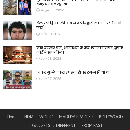
समझदार बन रहा था
August 3, 2026
सेक्युलर हिजड़ों की आवाज बंद,जिहादी का नाम लेने में भी
फटी
July 30, 2026
कोई सरकार चाहे ,अपराधियों के केस नहीं होंगे वापस,सुप्रीम
कोर्ट ने साफ किया
July 28, 2026
14 कट मुल्ले पकड़ाए पत्रकारों पर हमला किया था
July 27, 2026
Home
INDIA
WORLD
MADHYA PRADESH
BOLLYWOOD
GADGETS
DIFFERENT
FROM PAST