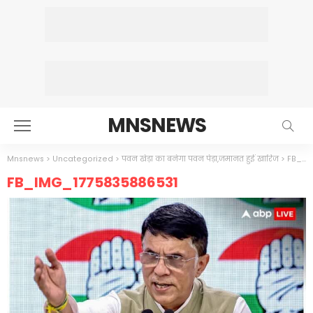
MNSNEWS
Mnsnews
>
Uncategorized
>
पवन खेड़ा का बनेगा पवन पेड़ा,जमानत हुई खारिज
>
FB_IMG_1775835886531
FB_IMG_1775835886531