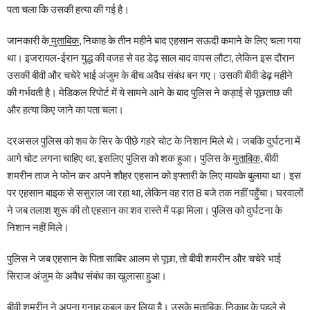
पता चला कि उसकी हत्या की गई है।
जानकारी के
मुताबिक
, निकाह के तीन महीने बाद एहसान सऊदी कमाने के लिए चला गया
था। इजरायल-ईरान युद्ध की वजह से वह डेढ़ साल बाद वापस लौटा, लेकिन इस दौरान
उसकी बीवी और चचेरे भाई अंजुम के बीच अवैध संबंध बन गए। उसकी बीवी डेढ़ महीने
की गर्भवती है। मेडिकल रिपोर्ट में ये सामने आने के बाद पुलिस ने कड़ाई से पूछताछ की
और हत्या किए जाने का पता चला।
दरअसल पुलिस को शव के सिर के पीछे गहरे चोट के निशान मिले थे। जबकि दुर्घटना में
आगे चोट लगना चाहिए था, इसलिए पुलिस को शक हुआ। पुलिस के
मुताबिक
, बीवी
शमरीन ताज ने फोन कर अपने शौहर एहसान को इफ्तारी के लिए मायके बुलाया था। इस
पर एहसान बाइक से ससुराल जा रहा था, लेकिन वह रात 8 बजे तक नहीं पहुँचा। घरवालों
ने जब तलाश शुरू की तो एहसान का शव रास्ते में पड़ा मिला। पुलिस को दुर्घटना के
निशान नहीं मिले।
पुलिस ने जब एहसान के पिता साबिर आलम से पूछा, तो बीवी शमरीन और चचेरे भाई
सिराज अंजुम के अवैध संबंध का खुलासा हुआ।
बीवी शमरीन ने अपना गुनाह कबूल कर लिया है। उसके मुताबिक, निकाह के पहले से