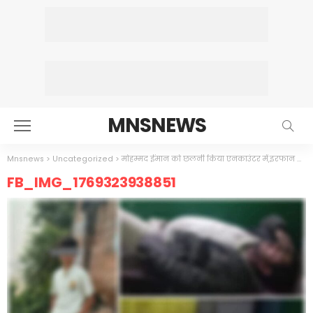
MNSNEWS
Mnsnews
>
Uncategorized
>
मोहम्मद ईमान को छलनी किया एनकाउंटर में,इरफान के पिछवाड़े भी 4 गोली,
FB_IMG_1769323938851