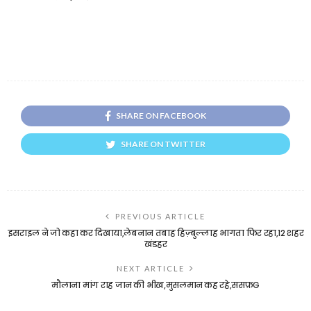
SHARE ON FACEBOOK
SHARE ON TWITTER
PREVIOUS ARTICLE
इसराइल ने जो कहा कर दिखाया,लेबनान तबाह हिज़्बुल्लाह भागता फिर रहा,12 शहर
खंडहर
NEXT ARTICLE
मौलाना मांग राह जान की भीख,मुसलमान कह रहे,ससफ़G