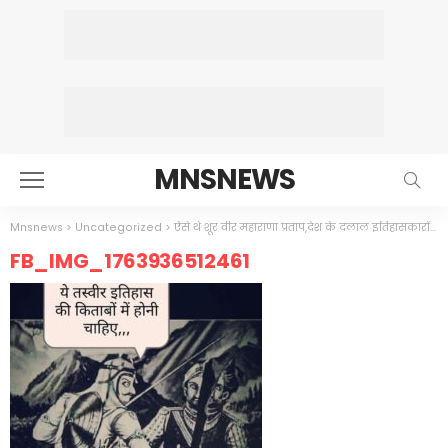
MNSNEWS
Mnsnews
>
Uncategorized
>
ऐसे थे शूर वीर महाराणा प्रताप,देश के दलाल इतिहासकारों ने कभी नहीं बताया
FB_IMG_1763936512461