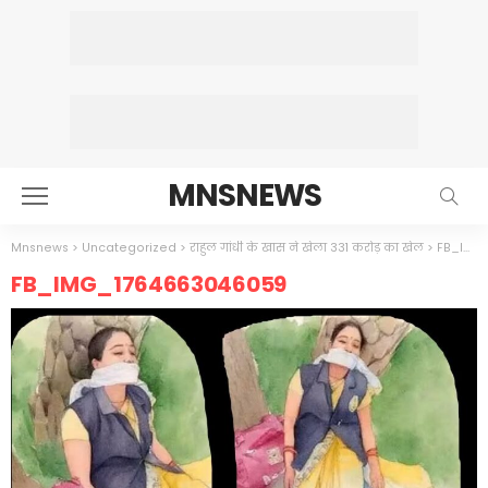
MNSNEWS
Mnsnews
>
Uncategorized
>
राहुल गांधी के खास ने खेला 331 करोड़ का खेल
>
FB_IMG_1764663046059
FB_IMG_1764663046059