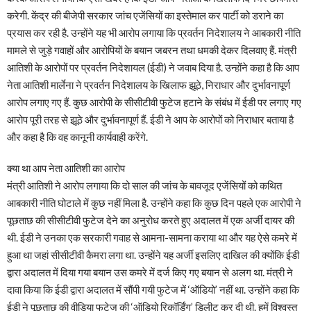
करेगी. केंद्र की बीजेपी सरकार जांच एजेंसियों का इस्तेमाल कर पार्टी को डराने का
प्रयास कर रही है. उन्होंने यह भी आरोप लगाया कि प्रवर्तन निदेशालय ने आबकारी नीति
मामले से जुड़े गवाहों और आरोपियों के बयान जबरन तथा धमकी देकर दिलवाए हैं. मंत्री
आत‍िशी के आरोपों पर प्रवर्तन न‍िदेशायल (ईडी) ने जवाब द‍िया है. उन्‍होंने कहा है क‍ि आप
नेता आतिशी मार्लेना ने प्रवर्तन निदेशालय के खिलाफ झूठे, निराधार और दुर्भावनापूर्ण
आरोप लगाए गए हैं. कुछ आरोपी के सीसीटीवी फुटेज हटाने के संबंध में ईडी पर लगाए गए
आरोप पूरी तरह से झूठे और दुर्भावनापूर्ण हैं. ईडी ने आप के आरोपों को निराधार बताया है
और कहा है क‍ि वह कानूनी कार्यवाही करेंगे.
क्‍या था आप नेता आत‍िशी का आरोप
मंत्री आत‍िशी ने आरोप लगाया कि दो साल की जांच के बावजूद एजेंसियों को कथित
आबकारी नीति घोटाले में कुछ नहीं मिला है. उन्होंने कहा क‍ि कुछ दिन पहले एक आरोपी ने
पूछताछ की सीसीटीवी फुटेज देने का अनुरोध करते हुए अदालत में एक अर्जी दायर की
थी. ईडी ने उनका एक सरकारी गवाह से आमना-सामना कराया था और यह ऐसे कमरे में
हुआ था जहां सीसीटीवी कैमरा लगा था. उन्होंने यह अर्जी इसलिए दाखिल की क्योंकि ईडी
द्वारा अदालत में दिया गया बयान उस कमरे में दर्ज किए गए बयान से अलग था. मंत्री ने
दावा किया कि ईडी द्वारा अदालत में सौंपी गयी फुटेज में ‘ऑडियो’ नहीं था. उन्होंने कहा क‍ि
ईडी ने पूछताछ की वीडिया फुटेज की ‘ऑडियो रिकॉर्डिंग’ डिलीट कर दी थी. हमें विश्वस्त