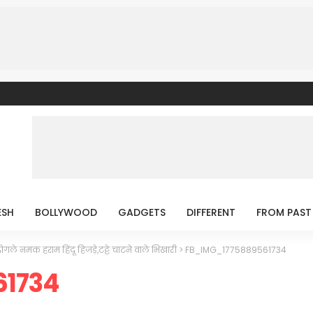
ESH
BOLLYWOOD
GADGETS
DIFFERENT
FROM PAST
ले नमक हराम हिंदू हिजड़े,टट्टे चाटने वाले भिखारी
>
FB_IMG_1775889561734
61734