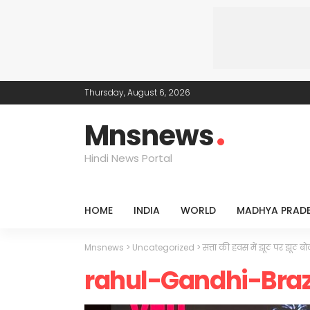
Thursday, August 6, 2026
Mnsnews
Hindi News Portal
HOME
INDIA
WORLD
MADHYA PRAD
Mnsnews
>
Uncategorized
>
सत्ता की हवस में झूठ पर झूठ बो
rahul-Gandhi-Braz