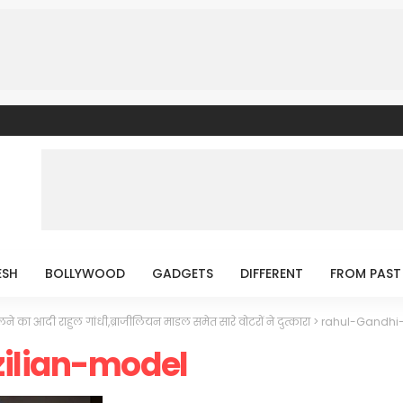
ESH
BOLLYWOOD
GADGETS
DIFFERENT
FROM PAST
लने का आदी राहुल गांधी,ब्राजीलियन माडल समेत सारे वोटरों ने दुत्कारा
>
rahul-Gandhi-
ilian-model