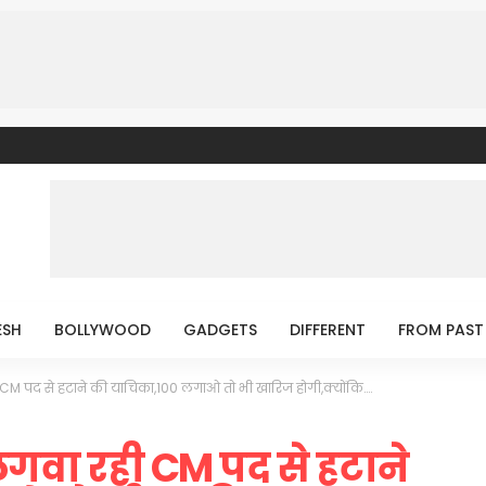
ESH
BOLLYWOOD
GADGETS
DIFFERENT
FROM PAST
CM पद से हटाने की याचिका,100 लगाओ तो भी खारिज होगी,क्योंकि….
गवा रही CM पद से हटाने