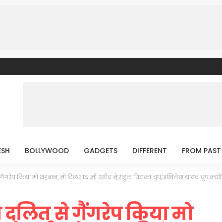
ESH
BOLLYWOOD
GADGETS
DIFFERENT
FROM PAST
गरेप किया मो शहबान, मो दिलशाद ,मो रसीद ने,राहुल प्रियंका चुप,अखिलेश यादव चुप,क्योंक
दलित से गैंगरेप किया मो