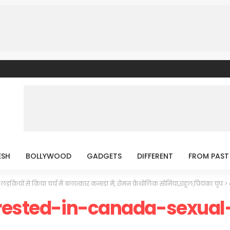
ESH
BOLLYWOOD
GADGETS
DIFFERENT
FROM PAST
लड़कियों से किया चर्च में बलात्कार कनाडा में, रोमन कैथोलिक सोनिया,राहुल,प्रियंका चुप
>
rrested-in-canada-sexual