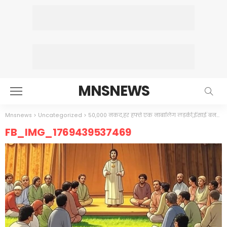
MNSNEWS
Mnsnews
>
Uncategorized
>
50,000 नकद,हर हफ्ते एक नाबालिग लड़की,ईसाई बनने पर,पादरी का खुला ऑफर
FB_IMG_1769439537469