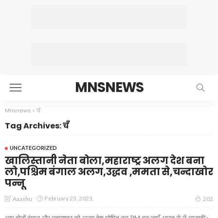
MNSNEWS
Mnsnews
>
चँ
Tag Archives: चँ
UNCATEGORIZED
खालिस्तानी नेता बोला,महाराष्ट्र अलग देश बना
लो,पश्चिम बंगाल अलग,उद्धव ,ममता से,चन्दाखोर
पन्नू
February 23, 2021
Aaashu
202
आप दोनों बंगाल और महाराष्ट्र को अलग देश घोषित कर PM बन जाएँ, भारत से लें आज़ादी’: