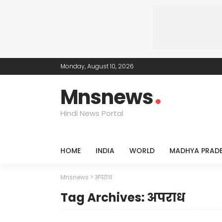
Monday, August 10, 2026
Mnsnews
Hindi News Portal
HOME
INDIA
WORLD
MADHYA PRAD
Mnsnews
>
अपराध
Tag Archives: अपराध