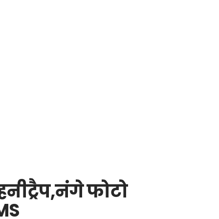
नीट्रैप,नंगे फोटो
MMS