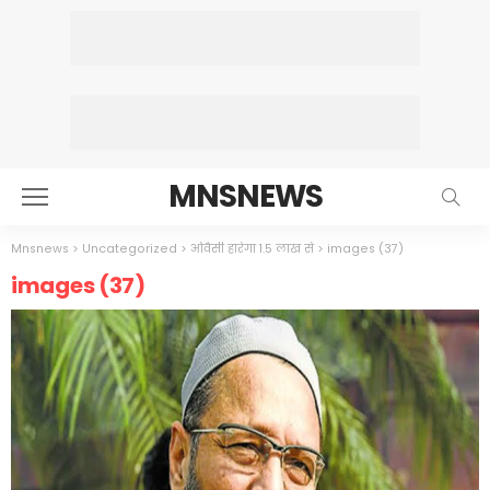
MNSNEWS
Mnsnews
>
Uncategorized
>
ओवैसी हारेगा 1.5 लाख से
>
images (37)
images (37)