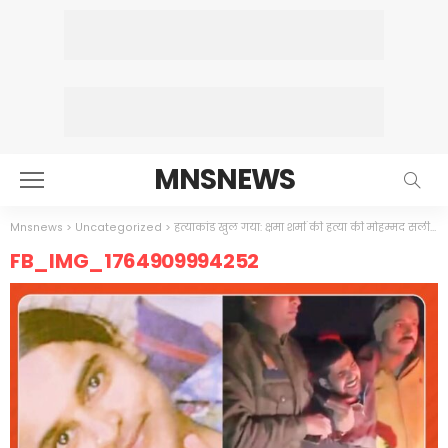
MNSNEWS
Mnsnews
>
Uncategorized
>
हत्याकांड खुल गया: क्षमा शर्मा की हत्या की मोहम्मद सलीम कबाड़ी और उसके अम्मी अब्बा ने,पुलिस ने किया एनकाउंटर
FB_IMG_1764909994252