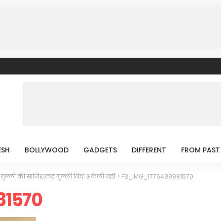
ESH
BOLLYWOOD
GADGETS
DIFFERENT
FROM PAST
 मुल्लों की साजिश,कट मुल्ली निदा अकेली नहीं
>
FB_IMG_1776499981570
81570