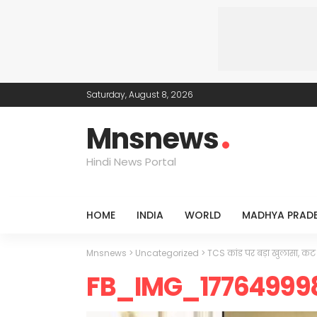
Saturday, August 8, 2026
Mnsnews
Hindi News Portal
HOME
INDIA
WORLD
MADHYA PRAD
Mnsnews
>
Uncategorized
>
TCS कांड पर बड़ा खुलासा, कट
FB_IMG_17764999