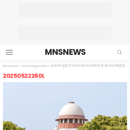
MNSNEWS
Mnsnews
>
Uncategorized
>
अदालतें मुक्त हैं दलालों से,उन वकीलों से जो जज नियुक्ति का दम भरते थे,हर केजरीवाल हर सिब्बल को परेशानी
20250522260L