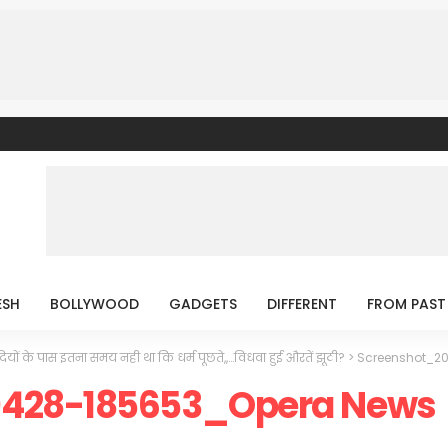
ESH
BOLLYWOOD
GADGETS
DIFFERENT
FROM PAST
ियों के पास इतना समय नही था कि धर्म पूछते,,…विधवा हुई औरतें झूठी?
>
Screenshot_2
0428-185653_Opera News