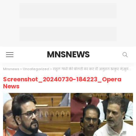
MNSNEWS
Mnsnews
>
Uncategorized
>
राहुल गांधी की बोलती बंद कर दी अनुराग ठाकुर ने,खुद की जाति का पता नही,जाति जनगणना की बात करता है,राहुल का रोना शुरू…गाली दे दी
Screenshot_20240730-184223_Opera
News