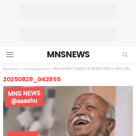
MNSNEWS
Mnsnews
>
Uncategorized
>
मोहन भागवत (75साल) ने सोनिया गांधी(79 साल) और मल्लिकार्जुन खड़गे(82 साल) की इच्छा पर पानी फेरा
20250829_042855